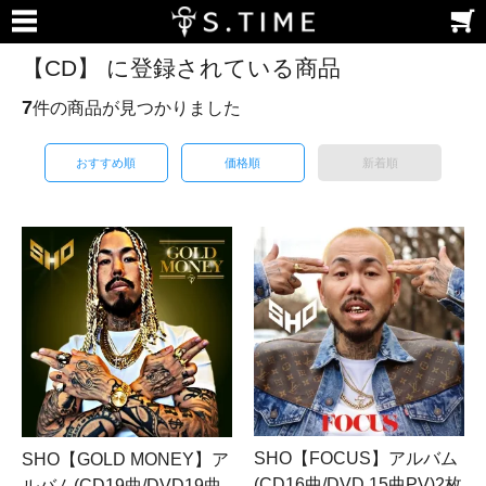
【CD】 に登録されている商品
7
件の商品が見つかりました
おすすめ順
価格順
新着順
SHO【FOCUS】アルバム
SHO【GOLD MONEY】ア
(CD16曲/DVD 15曲PV)2枚
ルバム(CD19曲/DVD19曲