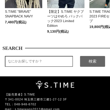
S.TIME "BRAVE"
【限定】S.TIME ヤクブ
S.TIME TRA
SNAPBACK NAVY
ーツはやめろ バックパ
2023 FIR
ック2023 Limited
プ
7,480円(税込)
Edition
19,800円(税
9,130円(税込)
SEARCH
検索
【販売業者】S.TIME
〒341-0024 埼玉県三郷市三郷1-27-12 3F
TEL：
048-948-6702
mail：
s.timejeans2012@gmail.com