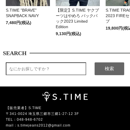
S.TIME "BRAVE"
【限定】S.TIME ヤクブ
S.TIME TRA
SNAPBACK NAVY
ーツはやめろ バックパ
2023 FIR
ック2023 Limited
プ
7,480円(税込)
Edition
19,800円(税
9,130円(税込)
SEARCH
検索
【販売業者】S.TIME
〒341-0024 埼玉県三郷市三郷1-27-12 3F
TEL：
048-948-6702
mail：
s.timejeans2012@gmail.com