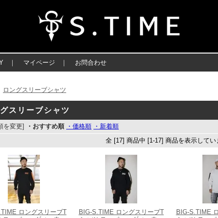
Y
｜
マイページ
｜
お問合わせ
ロングスリーブシャツ
＞
ングスリーブシャツ
順を変更]
・おすすめ順
・価格順
・新着順
全 [17] 商品中 [1-17] 商品を表示して
S.TIME ロングスリーブT
BIG-S.TIME ロングスリーブT
BIG-S.TIM