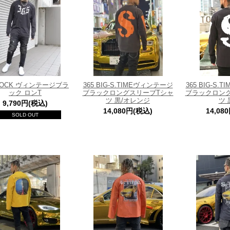
 ROCK ヴィンテージブラ
365 BIG-S.TIMEヴィンテージ
365 BIG-S
ック ロンT
ブラックロングスリーブTシャ
ブラックロン
ツ 黒/オレンジ
ツ 
9,790円(税込)
14,080円(税込)
14,08
SOLD OUT