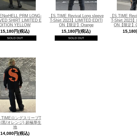
ENorHELL PRM LONG-
【S.TIME Revival Long sleeve
【S.TIME Reviv
VED SHIRT LIMITED E
T-Shirt 2023】LIMITED EDITI
T-Shirt 2023
DITION YELLOW
ON【限定】Orange
ON【限定】Cha
15,180円(税込)
15,180円(税込)
15,18
SOLD OUT
SOLD OUT
-S.TIMEロングスリーブT
(黒/オレンジ) 超極厚生
地
14,080円(税込)