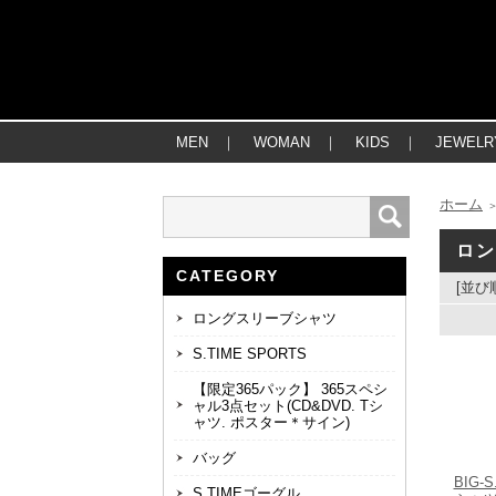
MEN
｜
WOMAN
｜
KIDS
｜
JEWELR
ホーム
ロ
CATEGORY
[並び
ロングスリーブシャツ
S.TIME SPORTS
【限定365パック】 365スペシ
ャル3点セット(CD&DVD. Tシ
ャツ. ポスター＊サイン)
バッグ
BIG-
S.TIMEゴーグル