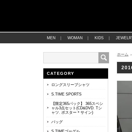
MEN
｜
WOMAN
｜
KIDS
｜
JEWELR
ホーム
201
CATEGORY
ロングスリーブシャツ
S.TIME SPORTS
【限定365パック】 365スペシ
ャル3点セット(CD&DVD. Tシ
ャツ. ポスター＊サイン)
バッグ
S.TIMEゴーグル