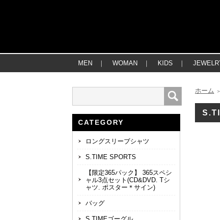
MEN
｜
WOMAN
｜
KIDS
｜
JEWELR
ホーム
S.
CATEGORY
ロングスリーブシャツ
S.TIME SPORTS
【限定365パック】 365スペシ
ャル3点セット(CD&DVD. Tシ
ャツ. ポスター＊サイン)
バッグ
S.TIMEゴーグル