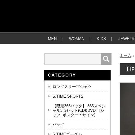
MEN
｜
WOMAN
｜
KIDS
｜
JEWELR
ホーム
【i
CATEGORY
ロングスリーブシャツ
S.TIME SPORTS
【限定365パック】 365スペシ
ャル3点セット(CD&DVD. Tシ
ャツ. ポスター＊サイン)
バッグ
S.TIMEゴーグル