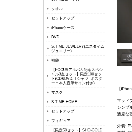
タオル
セットアップ
iPhoneケース
DVD
S.TIME JEWELRY(エスタイム
ジュエリー)
福袋
【FOCUSアルバム記念スペシ
ャル3点セット】限定100セッ
ト(CD&DVD. Tシャツ. ポスタ
ー＊本人直筆サイン付き)
【iPho
マスク
マッドブ
S.TIME HOME
シンプ
セットアップ
適度な
フィギュア
外装: P
【限定50セット】SHO-GOLD