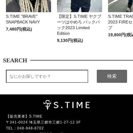
S.TIME "BRAVE"
【限定】S.TIME ヤクブ
S.TIME TRA
SNAPBACK NAVY
ーツはやめろ バックパ
2023 FIR
ック2023 Limited
プ
7,480円(税込)
Edition
19,800円(税
9,130円(税込)
SEARCH
検索
【販売業者】S.TIME
〒341-0024 埼玉県三郷市三郷1-27-12 3F
TEL：
048-948-6702