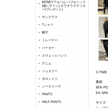
MONEYアルバム.バブルヘッド
(箱にサイン).キラキラステッカ
ー(プレゼント)
サングラス
Tシャツ
帽子
トレーナー
パーカー
スウェットパンツ
デニム
ジュエリー
S.TIM
ポロシャツ
素材
ノースリーブ
95% P
5% SP
PANTS
HALF-PANTS
サイズ