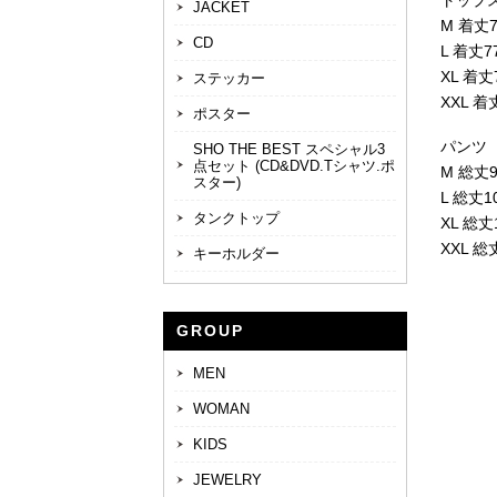
トップ
JACKET
M 着丈7
CD
L 着丈7
XL 着丈
ステッカー
XXL 着
ポスター
パン
SHO THE BEST スペシャル3
点セット (CD&DVD.Tシャツ.ポ
M 総丈
スター)
L 総丈1
タンクトップ
XL 総
XXL 総
キーホルダー
GROUP
MEN
WOMAN
KIDS
JEWELRY