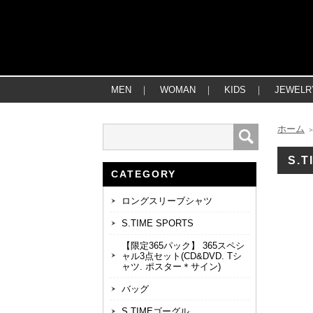
MEN
｜
WOMAN
｜
KIDS
｜
JEWELR
ホーム
S.
CATEGORY
ロングスリーブシャツ
S.TIME SPORTS
【限定365パック】 365スペシ
ャル3点セット(CD&DVD. Tシ
ャツ. ポスター＊サイン)
バッグ
S.TIMEゴーグル