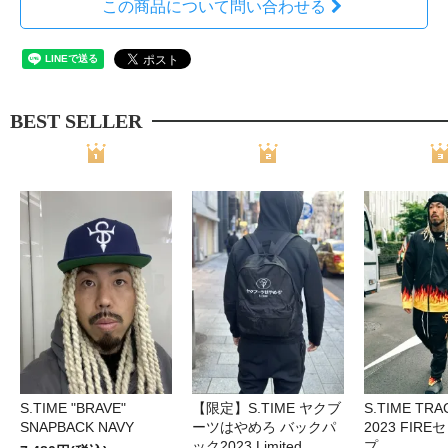
この商品について問い合わせる
BEST SELLER
S.TIME "BRAVE"
【限定】S.TIME ヤクブ
S.TIME TRA
SNAPBACK NAVY
ーツはやめろ バックパ
2023 FIR
ック2023 Limited
プ