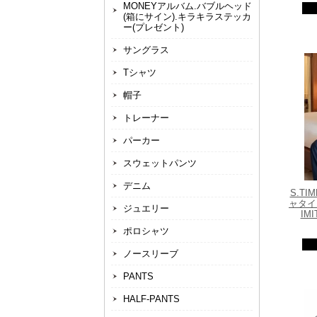
MONEYアルバム.バブルヘッド
(箱にサイン).キラキラステッカ
ー(プレゼント)
サングラス
Tシャツ
帽子
トレーナー
パーカー
スウェットパンツ
デニム
S.T
ャタイム
ジュエリー
IM
ポロシャツ
ノースリーブ
PANTS
HALF-PANTS