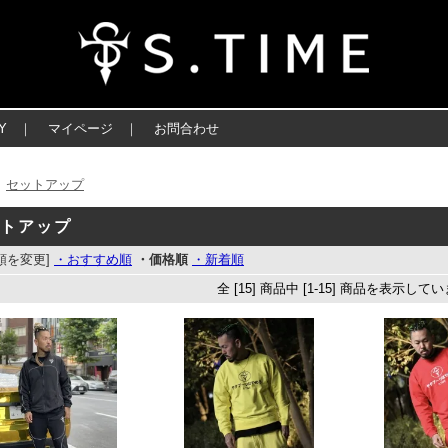
Y
｜
マイページ
｜
お問合わせ
セットアップ
＞
ットアップ
順を変更]
・おすすめ順
・価格順
・新着順
全 [15] 商品中 [1-15] 商品を表示して